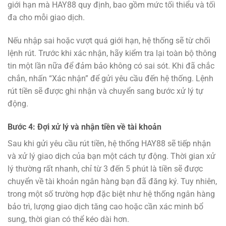
giới hạn mà HAY88 quy định, bao gồm mức tối thiểu và tối
đa cho mỗi giao dịch.
Nếu nhập sai hoặc vượt quá giới hạn, hệ thống sẽ từ chối
lệnh rút. Trước khi xác nhận, hãy kiểm tra lại toàn bộ thông
tin một lần nữa để đảm bảo không có sai sót. Khi đã chắc
chắn, nhấn “Xác nhận” để gửi yêu cầu đến hệ thống. Lệnh
rút tiền sẽ được ghi nhận và chuyển sang bước xử lý tự
động.
Bước 4: Đợi xử lý và nhận tiền về tài khoản
Sau khi gửi yêu cầu rút tiền, hệ thống HAY88 sẽ tiếp nhận
và xử lý giao dịch của bạn một cách tự động. Thời gian xử
lý thường rất nhanh, chỉ từ 3 đến 5 phút là tiền sẽ được
chuyển về tài khoản ngân hàng bạn đã đăng ký. Tuy nhiên,
trong một số trường hợp đặc biệt như hệ thống ngân hàng
bảo trì, lượng giao dịch tăng cao hoặc cần xác minh bổ
sung, thời gian có thể kéo dài hơn.