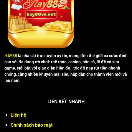
HAY88
là nhà cái trực tuyến uy tín, mang đến thế giới cá cược đỉnh
cao với đa dạng trò chơi: thể thao, casino, bắn cá, lô đề và slot
game. Nổi bật với giao diện hiện đại, tốc độ nạp rút tiền nhanh
chóng, cùng nhiều khuyến mãi siêu hấp dẫn cho thành viên mới và
lâu năm.
LIÊN KẾT NHANH
Liên hệ
Chính sách bảo mật