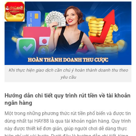
Khi thực hiện giao dịch cần chú ý hoàn thành doanh thu theo
yêu cầu
Hướng dẫn chi tiết quy trình rút tiền về tài khoản
ngân hàng
Một trong những phương thức rút tiền phổ biến và được tin
dùng nhất tại HAY88 là qua tài khoản ngân hàng. Quy trình
này được thiết kế đơn giản, giúp người chơi dễ dàng thực