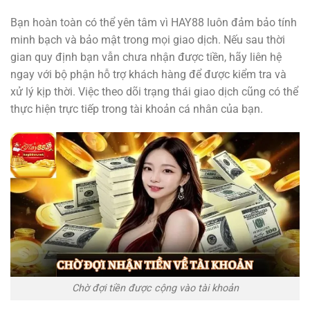
Bạn hoàn toàn có thể yên tâm vì HAY88 luôn đảm bảo tính
minh bạch và bảo mật trong mọi giao dịch. Nếu sau thời
gian quy định bạn vẫn chưa nhận được tiền, hãy liên hệ
ngay với bộ phận hỗ trợ khách hàng để được kiểm tra và
xử lý kịp thời. Việc theo dõi trạng thái giao dịch cũng có thể
thực hiện trực tiếp trong tài khoản cá nhân của bạn.
Chờ đợi tiền được cộng vào tài khoản