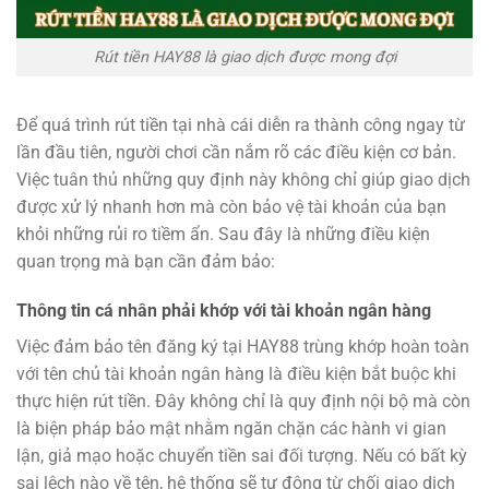
Rút tiền HAY88 là giao dịch được mong đợi
Để quá trình rút tiền tại nhà cái diễn ra thành công ngay từ
lần đầu tiên, người chơi cần nắm rõ các điều kiện cơ bản.
Việc tuân thủ những quy định này không chỉ giúp giao dịch
được xử lý nhanh hơn mà còn bảo vệ tài khoản của bạn
khỏi những rủi ro tiềm ẩn. Sau đây là những điều kiện
quan trọng mà bạn cần đảm bảo:
Thông tin cá nhân phải khớp với tài khoản ngân hàng
Việc đảm bảo tên đăng ký tại HAY88 trùng khớp hoàn toàn
với tên chủ tài khoản ngân hàng là điều kiện bắt buộc khi
thực hiện rút tiền. Đây không chỉ là quy định nội bộ mà còn
là biện pháp bảo mật nhằm ngăn chặn các hành vi gian
lận, giả mạo hoặc chuyển tiền sai đối tượng. Nếu có bất kỳ
sai lệch nào về tên, hệ thống sẽ tự động từ chối giao dịch