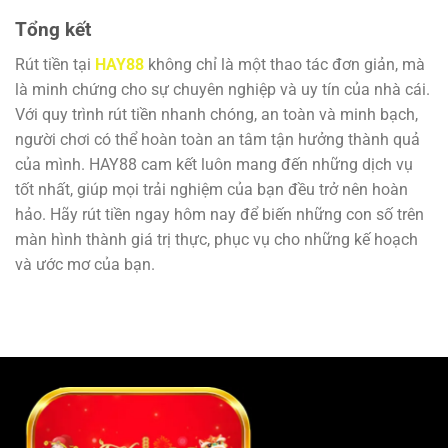
Tổng kết
Rút tiền tại
HAY88
không chỉ là một thao tác đơn giản, mà
là minh chứng cho sự chuyên nghiệp và uy tín của nhà cái.
Với quy trình rút tiền nhanh chóng, an toàn và minh bạch,
người chơi có thể hoàn toàn an tâm tận hưởng thành quả
của mình. HAY88 cam kết luôn mang đến những dịch vụ
tốt nhất, giúp mọi trải nghiệm của bạn đều trở nên hoàn
hảo. Hãy rút tiền ngay hôm nay để biến những con số trên
màn hình thành giá trị thực, phục vụ cho những kế hoạch
và ước mơ của bạn.