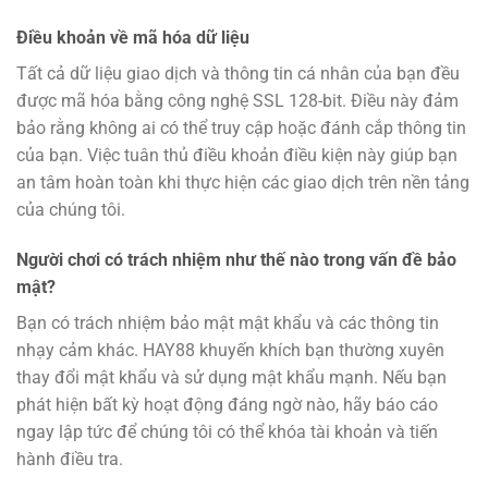
Điều khoản về mã hóa dữ liệu
Tất cả dữ liệu giao dịch và thông tin cá nhân của bạn đều
được mã hóa bằng công nghệ SSL 128-bit. Điều này đảm
bảo rằng không ai có thể truy cập hoặc đánh cắp thông tin
của bạn. Việc tuân thủ điều khoản điều kiện này giúp bạn
an tâm hoàn toàn khi thực hiện các giao dịch trên nền tảng
của chúng tôi.
Người chơi có trách nhiệm như thế nào trong vấn đề bảo
mật?
Bạn có trách nhiệm bảo mật mật khẩu và các thông tin
nhạy cảm khác. HAY88 khuyến khích bạn thường xuyên
thay đổi mật khẩu và sử dụng mật khẩu mạnh. Nếu bạn
phát hiện bất kỳ hoạt động đáng ngờ nào, hãy báo cáo
ngay lập tức để chúng tôi có thể khóa tài khoản và tiến
hành điều tra.