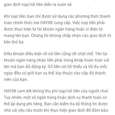
giao dịch nạp/rút tiền diễn ra suôn sẻ.
Khi nạp tiền, bạn chỉ được sử dụng các phương thức thanh
toán chính thức mà HAY88 cung cấp. Việc nạp tiền phải
được thực hiện từ tài khoản ngân hàng hoặc ví điện tử
mang tên bạn. Chúng tôi không chấp nhận các giao dịch từ
bên thứ ba.
Điều khoản điều kiện về rút tiền cũng rất chặt chẽ. Tên tài
khoản ngân hàng nhận tiền phải trùng khớp hoàn toàn với
tên mà bạn đã đăng ký. Số tiền rút tối thiểu và tối đa mỗi
ngày đều có giới hạn cụ thể, tùy thuộc vào cấp độ thành
viên của bạn.
HAY88 cam kết không thu phí nạp/rút tiền của người chơi.
Tuy nhiên, một số ngân hàng hoặc dịch vụ thanh toán có
thể áp dụng phí riêng. Bạn cần kiểm tra kỹ thông tin được
nhà cái yêu cầu trước khi thực hiện giao dịch để đảm bảo