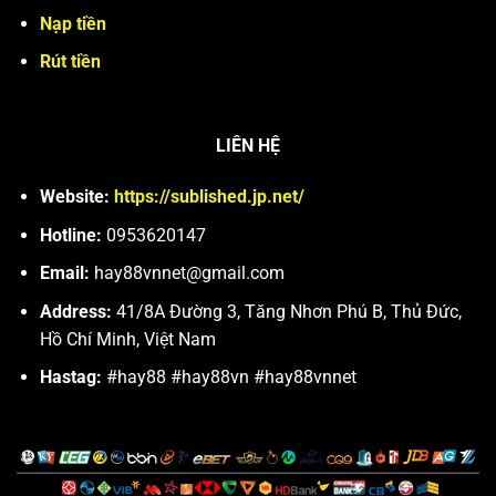
Nạp tiền
Rút tiền
LIÊN HỆ
Website:
https://sublished.jp.net/
Hotline:
0953620147
Email:
hay88vnnet@gmail.com
Address:
41/8A Đường 3, Tăng Nhơn Phú B, Thủ Đức,
Hồ Chí Minh, Việt Nam
Hastag:
#hay88 #hay88vn #hay88vnnet