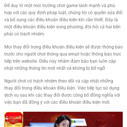
Để duy trì một môi trường chơi game lành mạnh và phù
hợp với các quy định pháp luật, chúng tôi có quyền sửa đổi
và bổ sung các điều khoản điều kiện khi cần thiết. Đây là
một điều khoản điều kiện song phương, đòi hỏi cả hai bên
phải có trách nhiệm.
Mọi thay đổi trong điều khoản điều kiện sẽ được thông báo
trước cho người chơi thông qua email hoặc thông báo trực
tiếp trên website. Điều này nhằm đảm bảo bạn luôn cập
nhật những thông tin mới nhất và không bị bỡ ngỡ.
Người chơi có trách nhiệm theo dõi và cập nhật những
thay đổi trong điều khoản điều kiện. Việc tiếp tục sử dụng
dịch vụ sau khi các thay đổi được công bố đồng nghĩa với
việc bạn đã đồng ý với các điều khoản điều kiện mới.