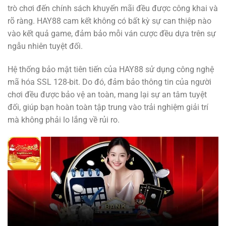
trò chơi đến chính sách khuyến mãi đều được công khai và
rõ ràng. HAY88 cam kết không có bất kỳ sự can thiệp nào
vào kết quả game, đảm bảo mỗi ván cược đều dựa trên sự
ngẫu nhiên tuyệt đối.
Hệ thống bảo mật tiên tiến của HAY88 sử dụng công nghệ
mã hóa SSL 128-bit. Do đó, đảm bảo thông tin của người
chơi đều được bảo vệ an toàn, mang lại sự an tâm tuyệt
đối, giúp bạn hoàn toàn tập trung vào trải nghiệm giải trí
mà không phải lo lắng về rủi ro.