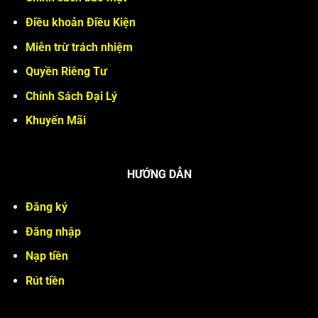
Điều khoản Điều Kiện
Miễn trừ trách nhiệm
Quyền Riêng Tư
Chính Sách Đại Lý
Khuyến Mãi
HƯỚNG DẪN
Đăng ký
Đăng nhập
Nạp tiền
Rút tiền