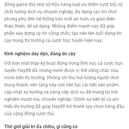
đồng game thủ nhờ sở hữu hàng loạt ưu điểm vượt trội, từ
chất lượng dịch vụ chuyên nghiệp, đa dạng các trò chơi
phong phú đến hệ thống bảo mật an toàn và giao diện
thân thiện, dễ sử dụng. Những điểm mạnh này đã góp
phần xây dựng uy tín vững chắc, tạo nên tên tuổi đáng tin
cậy trong thị trường cá cược trực tuyến hiện nay.
Kinh nghiệm dày dặn, đáng tin cậy
Với hơn một thập kỷ hoạt động trong lĩnh vực cá cược trực
tuyến, Hay88 đã chứng minh được vị thế vững chắc của
mình trên thị trường. Không chỉ thu hút lượng người chơi
trung thành, nền tảng này còn liên tục cải tiến sản phẩm,
cập nhật xu hướng và nâng cấp dịch vụ để mang lại trải
nghiệm mượt mà, chuyên nghiệp. Chính sự bền bỉ và am
hiểu thị trường đã giúp Hay88 trở thành lựa chọn hàng đầu
của cộng đồng cược thủ.
Thế giới giải trí đa chiều, gì cũng có