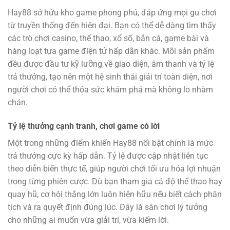
Hay88 sở hữu kho game phong phú, đáp ứng mọi gu chơi
từ truyền thống đến hiện đại. Bạn có thể dễ dàng tìm thấy
các trò chơi casino, thể thao, xổ số, bắn cá, game bài và
hàng loạt tựa game điện tử hấp dẫn khác. Mỗi sản phẩm
đều được đầu tư kỹ lưỡng về giao diện, âm thanh và tỷ lệ
trả thưởng, tạo nên một hệ sinh thái giải trí toàn diện, nơi
người chơi có thể thỏa sức khám phá mà không lo nhàm
chán.
Tỷ lệ thưởng cạnh tranh, chơi game có lời
Một trong những điểm khiến Hay88 nổi bật chính là mức
trả thưởng cực kỳ hấp dẫn. Tỷ lệ được cập nhật liên tục
theo diễn biến thực tế, giúp người chơi tối ưu hóa lợi nhuận
trong từng phiên cược. Dù bạn tham gia cá độ thể thao hay
quay hũ, cơ hội thắng lớn luôn hiện hữu nếu biết cách phân
tích và ra quyết định đúng lúc. Đây là sân chơi lý tưởng
cho những ai muốn vừa giải trí, vừa kiếm lời.