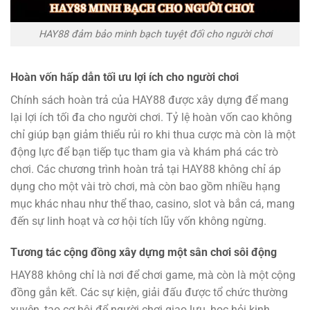
HAY88 đảm bảo minh bạch tuyệt đối cho người chơi
Hoàn vốn hấp dẫn tối ưu lợi ích cho người chơi
Chính sách hoàn trả của HAY88 được xây dựng để mang
lại lợi ích tối đa cho người chơi. Tỷ lệ hoàn vốn cao không
chỉ giúp bạn giảm thiểu rủi ro khi thua cược mà còn là một
động lực để bạn tiếp tục tham gia và khám phá các trò
chơi. Các chương trình hoàn trả tại HAY88 không chỉ áp
dụng cho một vài trò chơi, mà còn bao gồm nhiều hạng
mục khác nhau như thể thao, casino, slot và bắn cá, mang
đến sự linh hoạt và cơ hội tích lũy vốn không ngừng.
Tương tác cộng đồng xây dựng một sân chơi sôi động
HAY88 không chỉ là nơi để chơi game, mà còn là một cộng
đồng gắn kết. Các sự kiện, giải đấu được tổ chức thường
xuyên, tạo cơ hội để người chơi giao lưu, học hỏi kinh