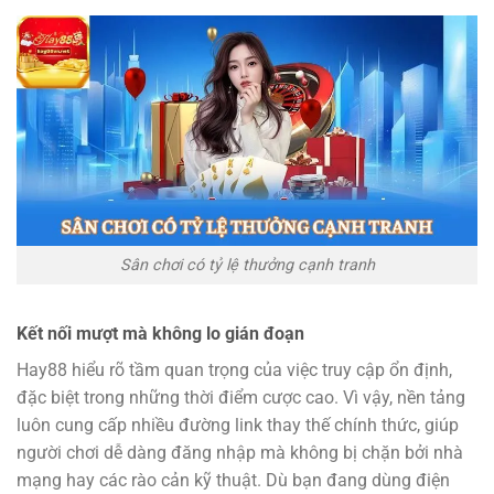
Sân chơi có tỷ lệ thưởng cạnh tranh
Kết nối mượt mà không lo gián đoạn
Hay88 hiểu rõ tầm quan trọng của việc truy cập ổn định,
đặc biệt trong những thời điểm cược cao. Vì vậy, nền tảng
luôn cung cấp nhiều đường link thay thế chính thức, giúp
người chơi dễ dàng đăng nhập mà không bị chặn bởi nhà
mạng hay các rào cản kỹ thuật. Dù bạn đang dùng điện