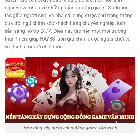
nghiệm và nhận về những phần thưởng giá trị. Sự tương
tác giữa người chơi và nhà cái cũng được chú trọng thông
qua đội ngũ chăm sóc khách hàng chuyên nghiệp, luôn
sẵn sàng hỗ trợ 24/7. Điều này tạo nên một môi trường
thân thiện, giúp HAY88 luôn giữ chân được người chơi cũ
và thu hút người chơi mới.
Nền tảng xây dựng cộng đồng game văn minh