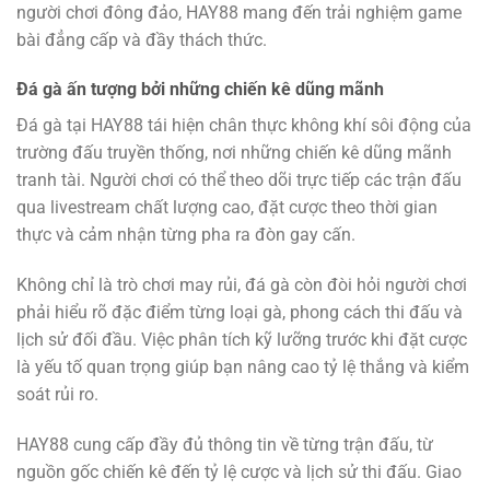
người chơi đông đảo, HAY88 mang đến trải nghiệm game
bài đẳng cấp và đầy thách thức.
Đá gà ấn tượng bởi những chiến kê dũng mãnh
Đá gà tại HAY88 tái hiện chân thực không khí sôi động của
trường đấu truyền thống, nơi những chiến kê dũng mãnh
tranh tài. Người chơi có thể theo dõi trực tiếp các trận đấu
qua livestream chất lượng cao, đặt cược theo thời gian
thực và cảm nhận từng pha ra đòn gay cấn.
Không chỉ là trò chơi may rủi, đá gà còn đòi hỏi người chơi
phải hiểu rõ đặc điểm từng loại gà, phong cách thi đấu và
lịch sử đối đầu. Việc phân tích kỹ lưỡng trước khi đặt cược
là yếu tố quan trọng giúp bạn nâng cao tỷ lệ thắng và kiểm
soát rủi ro.
HAY88 cung cấp đầy đủ thông tin về từng trận đấu, từ
nguồn gốc chiến kê đến tỷ lệ cược và lịch sử thi đấu. Giao