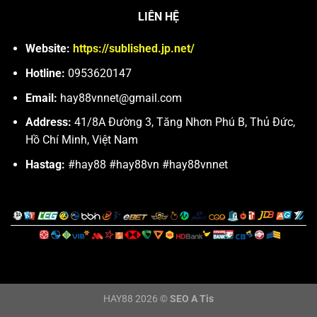
LIÊN HỆ
Website:
https://sublished.jp.net/
Hotline:
0953620147
Email:
hay88vnnet@gmail.com
Address:
41/8A Đường 3, Tăng Nhơn Phú B, Thủ Đức,
Hồ Chí Minh, Việt Nam
Hastag:
#hay88 #hay88vn #hay88vnnet
HAY88 2026 ©
SEO A Tis