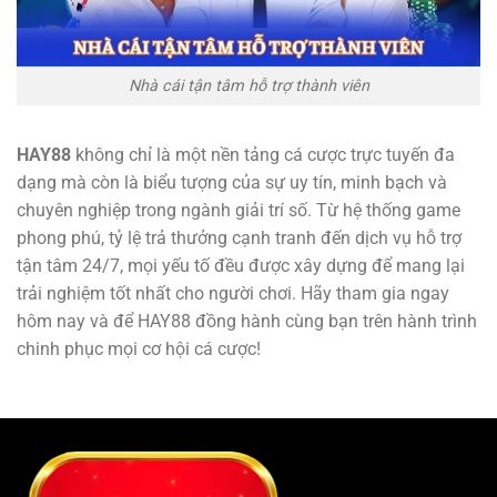
Nhà cái tận tâm hỗ trợ thành viên
HAY88
không chỉ là một nền tảng cá cược trực tuyến đa
dạng mà còn là biểu tượng của sự uy tín, minh bạch và
chuyên nghiệp trong ngành giải trí số. Từ hệ thống game
phong phú, tỷ lệ trả thưởng cạnh tranh đến dịch vụ hỗ trợ
tận tâm 24/7, mọi yếu tố đều được xây dựng để mang lại
trải nghiệm tốt nhất cho người chơi. Hãy tham gia ngay
hôm nay và để HAY88 đồng hành cùng bạn trên hành trình
chinh phục mọi cơ hội cá cược!