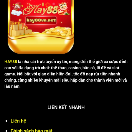
HAY88
là nhà cái trực tuyến uy tín, mang đến thế giới cá cược đỉnh
cao với đa dạng trò chơi: thể thao, casino, bắn cá, lô đề và slot
game. Nổi bật với giao diện hiện đại, tốc độ nạp rút tiền nhanh
chóng, cùng nhiều khuyến mãi siêu hấp dẫn cho thành viên mới và
lâu năm.
LIÊN KẾT NHANH
Liên hệ
Chính sách bảo mật