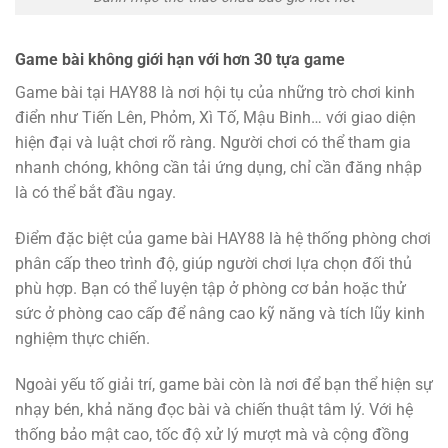
Game bài không giới hạn với hơn 30 tựa game
Game bài tại HAY88 là nơi hội tụ của những trò chơi kinh
điển như Tiến Lên, Phỏm, Xì Tố, Mậu Binh… với giao diện
hiện đại và luật chơi rõ ràng. Người chơi có thể tham gia
nhanh chóng, không cần tải ứng dụng, chỉ cần đăng nhập
là có thể bắt đầu ngay.
Điểm đặc biệt của game bài HAY88 là hệ thống phòng chơi
phân cấp theo trình độ, giúp người chơi lựa chọn đối thủ
phù hợp. Bạn có thể luyện tập ở phòng cơ bản hoặc thử
sức ở phòng cao cấp để nâng cao kỹ năng và tích lũy kinh
nghiệm thực chiến.
Ngoài yếu tố giải trí, game bài còn là nơi để bạn thể hiện sự
nhạy bén, khả năng đọc bài và chiến thuật tâm lý. Với hệ
thống bảo mật cao, tốc độ xử lý mượt mà và cộng đồng